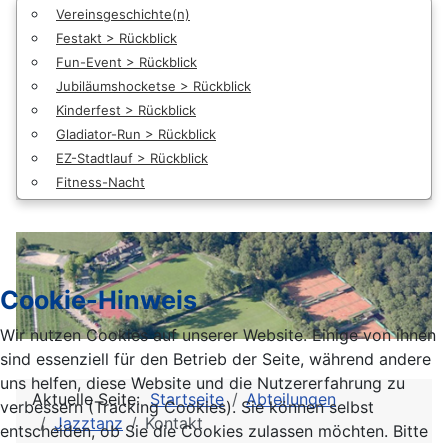
Vereinsgeschichte(n)
Festakt > Rückblick
Fun-Event > Rückblick
Jubiläumshocketse > Rückblick
Kinderfest > Rückblick
Gladiator-Run > Rückblick
EZ-Stadtlauf > Rückblick
Fitness-Nacht
Cookie-Hinweis
Wir nutzen Cookies auf unserer Website. Einige von ihnen
sind essenziell für den Betrieb der Seite, während andere
uns helfen, diese Website und die Nutzererfahrung zu
Aktuelle Seite:
Startseite
Abteilungen
verbessern (Tracking Cookies). Sie können selbst
Jazztanz
Kontakt
entscheiden, ob Sie die Cookies zulassen möchten. Bitte