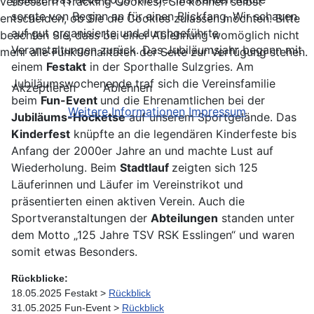
verbessern (Tracking Cookies). Sie können selbst
sorgte von Beginn an für einen Blickfang. Wir schauen
entscheiden, ob Sie die Cookies zulassen möchten. Bitte
auf gut organisierte und durchgeführte
beachten Sie, dass bei einer Ablehnung womöglich nicht
Veranstaltungen zurück. Das Jubiläumsjahr begann mit
mehr alle Funktionalitäten der Seite zur Verfügung stehen.
einem
Festakt
in der Sporthalle Sulzgries. Am
Jubiläumswochenende traf sich die Vereinsfamilie
Akzeptieren
Ablehnen
beim
Fun-Event
und die Ehrenamtlichen bei der
Weitere Informationen
Impressum
Jubiläums-Hocketse
auf unserem Sportgelände. Das
Kinderfest
knüpfte an die legendären Kinderfeste bis
Anfang der 2000er Jahre an und machte Lust auf
Wiederholung. Beim
Stadtlauf
zeigten sich 125
Läuferinnen und Läufer im Vereinstrikot und
präsentierten einen aktiven Verein. Auch die
Sportveranstaltungen der
Abteilungen
standen unter
dem Motto „125 Jahre TSV RSK Esslingen“ und waren
somit etwas Besonders.
Rückblicke:
18.05.2025 Festakt > 
Rückblick
31.05.2025 Fun-Event > 
Rückblick