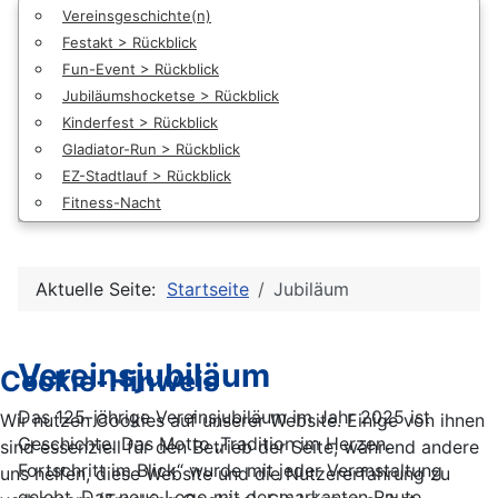
Vereinsgeschichte(n)
Festakt > Rückblick
Fun-Event > Rückblick
Jubiläumshocketse > Rückblick
Kinderfest > Rückblick
Gladiator-Run > Rückblick
EZ-Stadtlauf > Rückblick
Fitness-Nacht
Aktuelle Seite:
Startseite
Jubiläum
Vereinsjubiläum
Cookie-Hinweis
Das 125-jährige Vereinsjubiläum im Jahr 2025 ist
Wir nutzen Cookies auf unserer Website. Einige von ihnen
Geschichte. Das Motto „Tradition im Herzen.
sind essenziell für den Betrieb der Seite, während andere
Fortschritt im Blick“ wurde mit jeder Veranstaltung
uns helfen, diese Website und die Nutzererfahrung zu
gelebt. Das neue Logo mit der markanten Raute