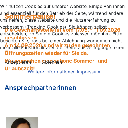
Wir nutzen Cookies auf unserer Website. Einige von ihnen
sind essenziell für den Betrieb der Seite, während andere
Sommerpause!
uns helfen, diese Website und die Nutzererfahrung zu
verbessern (Tracking Cookies). Sie können selbst
Die Geschäftsstelle ist vom 17.08. - 11.09.2026
entscheiden, ob Sie die Cookies zulassen möchten. Bitte
geschlossen.
beachten Sie, dass bei einer Ablehnung womöglich nicht
Am 14.09.2026 sind wir zu den gewohnten
mehr alle Funktionalitäten der Seite zur Verfügung stehen.
Öffnungszeiten wieder für Sie da.
Wir wünschen eine schöne Sommer- und
Akzeptieren
Ablehnen
Urlaubszeit!
Weitere Informationen
Impressum
Ansprechpartnerinnen