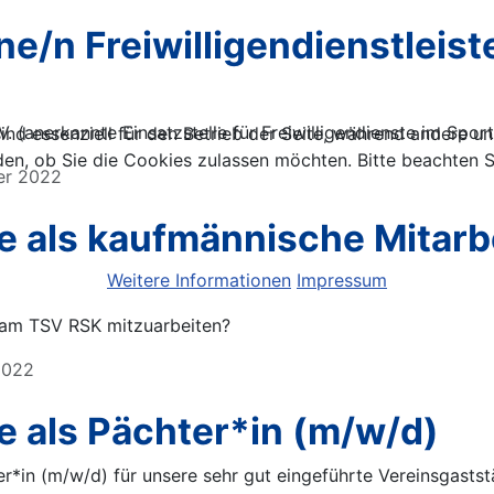
ne/n Freiwilligendienstleis
. (anerkannte Einsatzstelle für Freiwilligendienste im Sport)
ind essenziell für den Betrieb der Seite, während andere u
den, ob Sie die Cookies zulassen möchten. Bitte beachten S
ber 2022
e als kaufmännische Mitarb
Weitere Informationen
Impressum
eam TSV RSK mitzuarbeiten?
 2022
e als Pächter*in (m/w/d)
r*in (m/w/d) für unsere sehr gut eingeführte Vereinsgastst