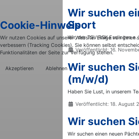
Wir suchen ei
Sport
Cookie-Hinweis
Wir, der TSV RSK Esslingen e. V
Wir nutzen Cookies auf unserer Website. Einige von ihnen s
verbessern (Tracking Cookies). Sie können selbst entschei
Details
Veröffentlicht: 16. Novem
Funktionalitäten der Seite zur Verfügung stehen.
Wir suchen Si
Akzeptieren
Ablehnen
(m/w/d)
Haben Sie Lust, in unserem T
Details
Veröffentlicht: 18. August
Wir suchen Si
Wir suchen einen neuen Pächte