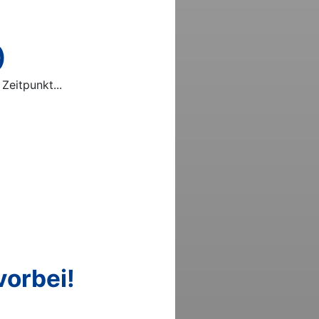
)
Zeitpunkt...
orbei!