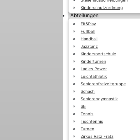
Kinderschutzordnung
Abteilungen
Fit&Play
Fußball
Handball
Jazztanz
Kindersportschule
Kinderturnen
Ladies Power
Leichtathletik
Seniorenfreizeitgruppe
Schach
Seniorengymnastik
Ski
Tennis
Tischtennis
Turnen
Zirkus Ratz Fratz